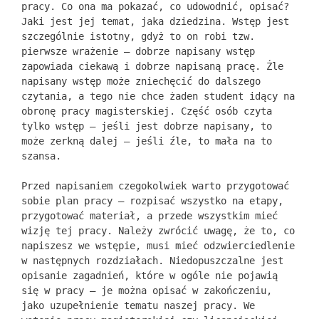
pracy. Co ona ma pokazać, co udowodnić, opisać?
Jaki jest jej temat, jaka dziedzina. Wstęp jest
szczególnie istotny, gdyż to on robi tzw.
pierwsze wrażenie – dobrze napisany wstęp
zapowiada ciekawą i dobrze napisaną pracę. Źle
napisany wstęp może zniechęcić do dalszego
czytania, a tego nie chce żaden student idący na
obronę pracy magisterskiej. Część osób czyta
tylko wstęp – jeśli jest dobrze napisany, to
może zerkną dalej – jeśli źle, to mała na to
szansa.
Przed napisaniem czegokolwiek warto przygotować
sobie plan pracy – rozpisać wszystko na etapy,
przygotować materiał, a przede wszystkim mieć
wizję tej pracy. Należy zwrócić uwagę, że to, co
napiszesz we wstępie, musi mieć odzwierciedlenie
w następnych rozdziałach. Niedopuszczalne jest
opisanie zagadnień, które w ogóle nie pojawią
się w pracy – je można opisać w zakończeniu,
jako uzupełnienie tematu naszej pracy. We