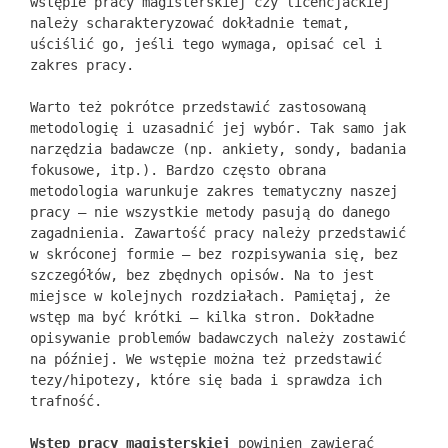
wstępie pracy magisterskiej czy licencjackiej
należy scharakteryzować dokładnie temat,
uściślić go, jeśli tego wymaga, opisać cel i
zakres pracy.
Warto też pokrótce przedstawić zastosowaną
metodologię i uzasadnić jej wybór. Tak samo jak
narzędzia badawcze (np. ankiety, sondy, badania
fokusowe, itp.). Bardzo często obrana
metodologia warunkuje zakres tematyczny naszej
pracy – nie wszystkie metody pasują do danego
zagadnienia. Zawartość pracy należy przedstawić
w skróconej formie – bez rozpisywania się, bez
szczegółów, bez zbędnych opisów. Na to jest
miejsce w kolejnych rozdziałach. Pamiętaj, że
wstęp ma być krótki – kilka stron. Dokładne
opisywanie problemów badawczych należy zostawić
na później. We wstępie można też przedstawić
tezy/hipotezy, które się bada i sprawdza ich
trafność.
Wstęp pracy magisterskiej
powinien zawierać