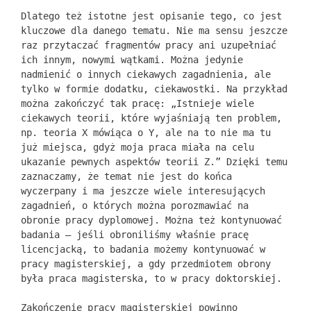
Dlatego też istotne jest opisanie tego, co jest
kluczowe dla danego tematu. Nie ma sensu jeszcze
raz przytaczać fragmentów pracy ani uzupełniać
ich innym, nowymi wątkami. Można jedynie
nadmienić o innych ciekawych zagadnienia, ale
tylko w formie dodatku, ciekawostki. Na przykład
można zakończyć tak pracę: „Istnieje wiele
ciekawych teorii, które wyjaśniają ten problem,
np. teoria X mówiąca o Y, ale na to nie ma tu
już miejsca, gdyż moja praca miała na celu
ukazanie pewnych aspektów teorii Z.” Dzięki temu
zaznaczamy, że temat nie jest do końca
wyczerpany i ma jeszcze wiele interesujących
zagadnień, o których można porozmawiać na
obronie pracy dyplomowej. Można też kontynuować
badania – jeśli obroniliśmy właśnie pracę
licencjacką, to badania możemy kontynuować w
pracy magisterskiej, a gdy przedmiotem obrony
była praca magisterska, to w pracy doktorskiej.
Zakończenie pracy magisterskiej powinno