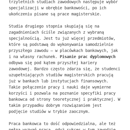
trzyletnich studiach zawodowych następuje wybór
specjalizacji w obrębie bankowości, po ich
ukończeniu pisane są prace magisterskie.
Studia drugiego stopnia skupiają się na
zagadnieniach ściśle związanych z wybraną
specjalnością. Jest tu już więcej przedmiotów,
które są podstawą do wykonywania samodzielnie
przyszłego zawodu – w placówkach bankowych, jak
i na własny rachunek.
Pisanie prac dyplomowych
odbywa się pod kątem przyszłej kariery
zawodowej. Bardzo często zdarza się, że studenci
uzupełniających studiów magisterskich pracują
już w bankach lub instytucjach finansowych.
Takie połączenie pracy i nauki daje wymierne
korzyści i pozwala na poznanie specyfiki pracy
bankowca od strony teoretycznej i praktycznej. W
takim przypadku dobrym rozwiązaniem jest
podjęcie studiów w trybie zaocznym.
Praca bankowca to dość odpowiedzialna, ale też
pełna wyzwań praca, gdyż sukces w tym zawodzie