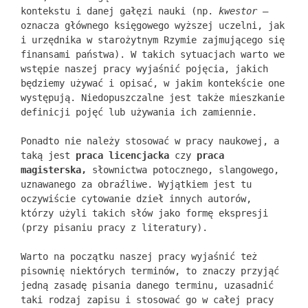
kontekstu i danej gałęzi nauki (np.
kwestor
–
oznacza głównego księgowego wyższej uczelni, jak
i urzędnika w starożytnym Rzymie zajmującego się
finansami państwa). W takich sytuacjach warto we
wstępie naszej pracy wyjaśnić pojęcia, jakich
będziemy używać i opisać, w jakim kontekście one
występują. Niedopuszczalne jest także mieszkanie
definicji pojęć lub używania ich zamiennie.
Ponadto nie należy stosować w pracy naukowej, a
taką jest
praca licencjacka
czy
praca
magisterska,
słownictwa potocznego, slangowego,
uznawanego za obraźliwe. Wyjątkiem jest tu
oczywiście cytowanie dzieł innych autorów,
którzy użyli takich słów jako formę ekspresji
(przy pisaniu pracy z literatury).
Warto na początku naszej pracy wyjaśnić też
pisownię niektórych terminów, to znaczy przyjąć
jedną zasadę pisania danego terminu, uzasadnić
taki rodzaj zapisu i stosować go w całej pracy