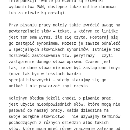
interpunkcji (warte polecenia są słowniki
wydawnictwa PWN, dostępne także online darmowo
lub za niewielką opłatą).
Przy pisaniu pracy należy także zwrócić uwagę na
powtarzalność słów – tekst, w którym co linijkę
jest ten sam wyraz, źle się czyta. Postaraj się
go zastąpić synonimem. Możesz je zawsze odnaleźć
w specjalnych słownikach synonimów. Istnieje też
możliwość zastosowania tzw. peryfrazy – czyli
zastąpienie danego słowa opisem. Czasem jest
tak, że dane słowo nie może być zastąpione innym
(może tak być w tekstach bardzo
specjalistycznych) – wtedy starajmy się go
unikać i nie powtarzać zbyt często.
Kolejnym błędem jeżeli chodzi o
pisanie prac
,
jest użycie nieodpowiednich słów, które mogą nie
pasować do naszej pracy. Każda dziedzina ma
swoje odrębne słownictwo – nie używajmy terminów
pochodzących z różnych dziedzin albo takich
słów, które mogą mieć różne znaczenie zależne od