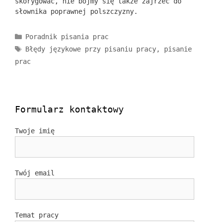
skorygować, nie bójmy się także zajrzeć do
słownika poprawnej polszczyzny.
Kategorie
Poradnik pisania prac
Tagi
Błędy językowe przy pisaniu pracy
,
pisanie
prac
Formularz kontaktowy
Twoje imię
Twój email
Temat pracy