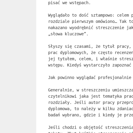
pisać we wstępach.
Wyglądało to dość sztampowo: celem 
rozdziale pierwszym omówiono… Tak t
nakazano wyodrębnić streszczenie ja
„słowa kluczowe”.
Słyszy się czasami, że tytuł pracy,
prac dyplomowych, że często recenze
jej tytułem, celem, i właśnie stres
wstępu. Kiedyś wystarczyło zapoznać
Jak powinno wyglądać profesjonalnie
Generalnie, w streszczeniu umieszcz
czytelnikowi jaka jest tematyka pra
rozdziały. Jeśli autor pracy przepr
dyplomowa, to należy w kilku zdania
badań wybrano, gdzie i kiedy je prz
Jeśli chodzi o objętość streszczeni