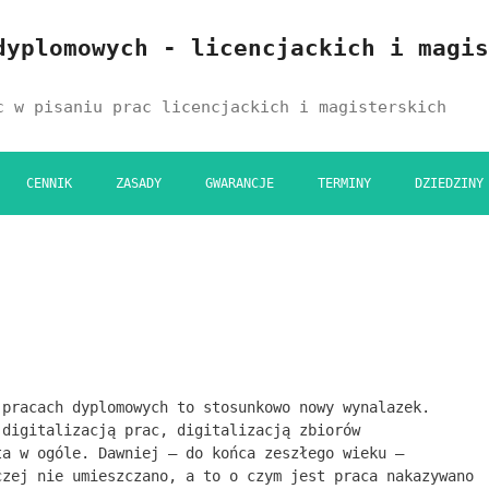
dyplomowych - licencjackich i magis
c w pisaniu prac licencjackich i magisterskich
CENNIK
ZASADY
GWARANCJE
TERMINY
DZIEDZINY
 pracach dyplomowych to stosunkowo nowy wynalazek.
 digitalizacją prac, digitalizacją zbiorów
ta w ogóle. Dawniej – do końca zeszłego wieku –
czej nie umieszczano, a to o czym jest praca nakazywano