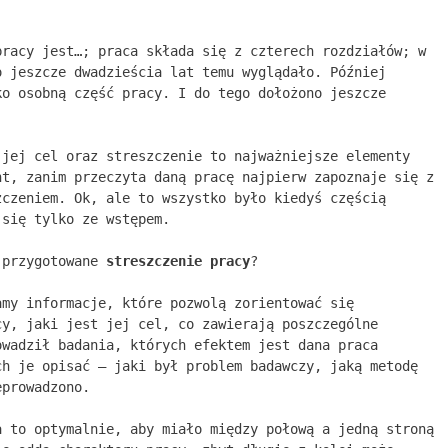
pracy jest…; praca składa się z czterech rozdziałów; w
o jeszcze dwadzieścia lat temu wyglądało. Później
ko osobną część pracy. I do tego dołożono jeszcze
 jej cel oraz streszczenie to najważniejsze elementy
nt, zanim przeczyta daną pracę najpierw zapoznaje się z
zczeniem. Ok, ale to wszystko było kiedyś częścią
 się tylko ze wstępem.
 przygotowane
streszczenie pracy
?
amy informacje, które pozwolą zorientować się
cy, jaki jest jej cel, co zawierają poszczególne
owadził badania, których efektem jest dana praca
ch je opisać – jaki był problem badawczy, jaką metodę
eprowadzono.
a to optymalnie, aby miało między połową a jedną stroną