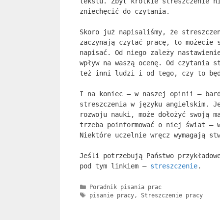
tekstu. Zbyt krótkie streszczenie n
zniechęcić do czytania.
Skoro już napisaliśmy, że streszcze
zaczynają czytać pracę, to możecie 
napisać. Od niego zależy nastawieni
wpływ na waszą ocenę. Od czytania s
też inni ludzi i od tego, czy to bę
I na koniec – w naszej opinii – bar
streszczenia w języku angielskim. J
rozwoju nauki, może dołożyć swoją m
trzeba poinformować o niej świat – 
Niektóre uczelnie wręcz wymagają st
Jeśli potrzebują Państwo przykładow
pod tym linkiem –
streszczenie
.
Kategorie
Poradnik pisania prac
Tagi
pisanie pracy
,
Streszczenie pracy