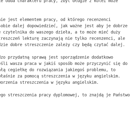
ie odda charakteru pracy, zbyt długie z kolei może
nie jest elementem pracy, od którego recenzenci
sobie dalej dopowiedzieć, jak ważne jest aby je dobrze
e czytelnika do waszego dzieła, a to może mieć duży
treszczeń lekturę zaczynają nie tylko recenzenci, ale
dzie dobre streszczenie zależy czy będą czytać dalej.
dzo przydatną sprawą jest sporządzenie dodatkowo
eśli wasza praca w jakiś sposób może przyczynić się do
ałą cegiełkę do rozwiązania jakiegoś problemu, to
właśnie za pomocą streszczenia w języku angielskim.
worzenia streszczenia w języku angielskim.
ego streszczenia pracy dyplomowej, to znajdą je Państwo