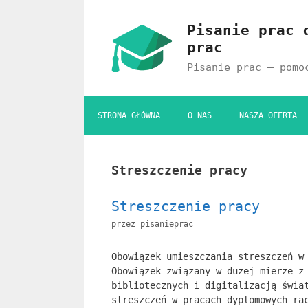
Przejdź
do
Pisanie prac 
treści
prac
Pisanie prac – pomo
STRONA GŁÓWNA
O NAS
NASZA OFERTA
Streszczenie pracy
Streszczenie pracy
przez
pisanieprac
Obowiązek umieszczania streszczeń w
Obowiązek związany w dużej mierze z
bibliotecznych i digitalizacją świa
streszczeń w pracach dyplomowych ra